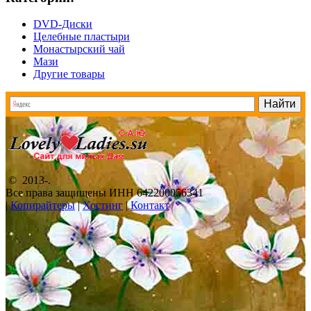
DVD-Диски
Целебные пластыри
Монастырский чай
Мази
Другие товары
© 2013-
.
Все права защищены ИНН 642200056341
|
Копирайтеры
|
Хостинг
|
Контакт