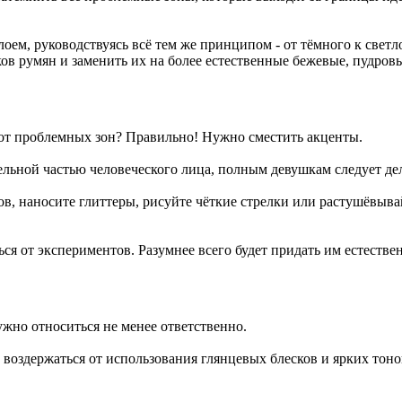
слоем, руководствуясь всё тем же принципом - от тёмного к св
ков румян и заменить их на более естественные бежевые, пудров
 от проблемных зон? Правильно! Нужно сместить акценты.
ельной частью человеческого лица, полным девушкам следует де
ов, наносите глиттеры, рисуйте чёткие стрелки или растушёвыв
ться от экспериментов. Разумнее всего будет придать им естест
ужно относиться не менее ответственно.
оздержаться от использования глянцевых блесков и ярких тонов