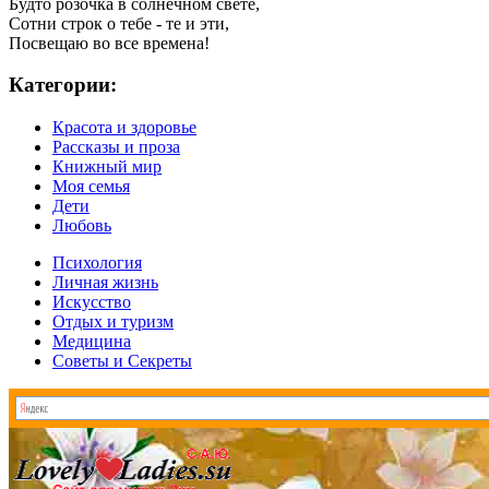
Будто розочка в солнечном свете,
Сотни строк о тебе - те и эти,
Посвещаю во все времена!
Категории:
Красота и здоровье
Рассказы и проза
Книжный мир
Моя семья
Дети
Любовь
Психология
Личная жизнь
Искусство
Отдых и туризм
Медицина
Советы и Секреты