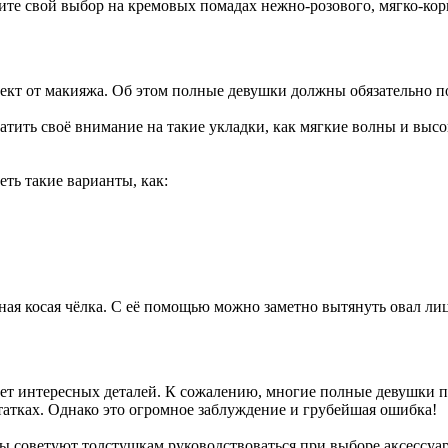
вите свой выбор на кремовых помадах нежно-розового, мягко-кор
ект от макияжа. Об этом полные девушки должны обязательно по
ить своё внимание на такие укладки, как мягкие волны и высо
еть такие варианты, как:
ая косая чёлка. С её помощью можно заметно вытянуть овал лиц
тает интересных деталей. К сожалению, многие полные девушки п
татках. Однако это огромное заблуждение и грубейшая ошибка!
еры советуют толстушкам руководствоваться при выборе аксесс