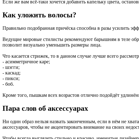
Если же вам всё-таки хочется добавить капельку цвета, остано
Как уложить волосы?
Правильно подобранная причёска способна в разы усилить эфф
Ведущие мировые стилисты рекомендуют барышням в теле обрат
позволит визуально уменьшить размеры лица.
Что касается стрижек, то в данном случае лучше всего рассмотр
- асимметричное каре;
- шэгги;
- каскад;
- пикси;
- боб.
Кроме того, пышкам всех возрастов отлично подойдёт удлинённ
Пара слов об аксессуарах
Ни один образ нельзя назвать законченным, если в нём не хва
аксессуаров, чтобы не акцентировать внимание на своих недос
Чтобы всегда выглядеть стильно и красиво, именитые дизайн