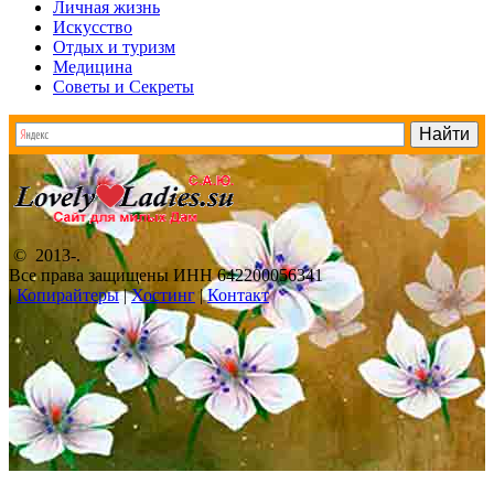
Личная жизнь
Искусство
Отдых и туризм
Медицина
Советы и Секреты
© 2013-
.
Все права защищены ИНН 642200056341
|
Копирайтеры
|
Хостинг
|
Контакт