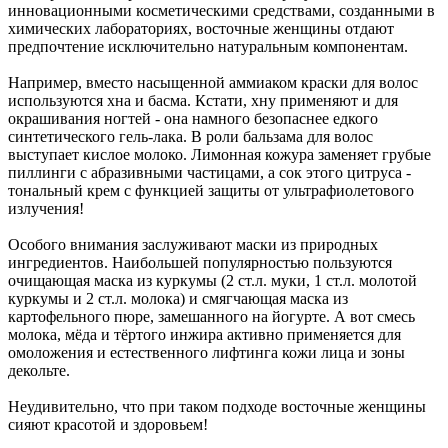
инновационными косметическими средствами, созданными в
химических лабораториях, восточные женщины отдают
предпочтение исключительно натуральным компонентам.
Например, вместо насыщенной аммиаком краски для волос
используются хна и басма. Кстати, хну применяют и для
окрашивания ногтей - она намного безопаснее едкого
синтетического гель-лака. В роли бальзама для волос
выступает кислое молоко. Лимонная кожура заменяет грубые
пиллинги с абразивными частицами, а сок этого цитруса -
тональный крем с функцией защиты от ультрафиолетового
излучения!
Особого внимания заслуживают маски из природных
ингредиентов. Наибольшей популярностью пользуются
очищающая маска из куркумы (2 ст.л. муки, 1 ст.л. молотой
куркумы и 2 ст.л. молока) и смягчающая маска из
картофельного пюре, замешанного на йогурте. А вот смесь
молока, мёда и тёртого инжира активно применяется для
омоложения и естественного лифтинга кожи лица и зоны
декольте.
Неудивительно, что при таком подходе восточные женщины
сияют красотой и здоровьем!