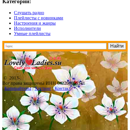
Категории:
Слушать радио
Плейлисты с новинками
Настроения и жанры
Исполнители
Умные плейлисты
© 2013-
.
Все права защищены ИНН 642200056341
|
Копирайтеры
|
Хостинг
|
Контакт