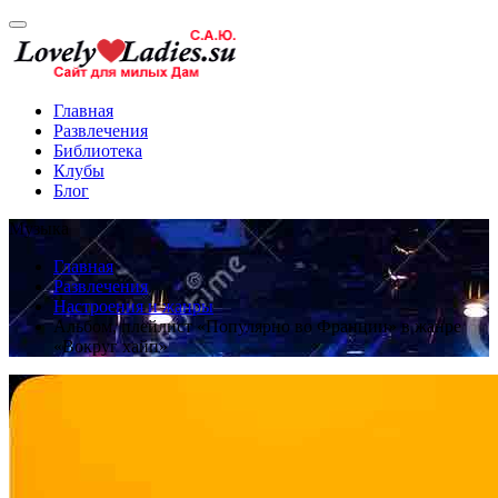
Главная
Развлечения
Библиотека
Клубы
Блог
Музыка
Главная
Развлечения
Настроения и жанры
Альбом, плейлист «Популярно во Франции» в жанре
«Вокруг хайп»