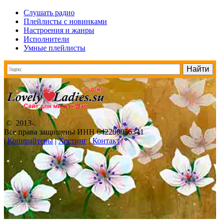
Слушать радио
Плейлисты с новинками
Настроения и жанры
Исполнители
Умные плейлисты
© 2013-
.
Все права защищены ИНН 642200056341
|
Копирайтеры
|
Хостинг
|
Контакт