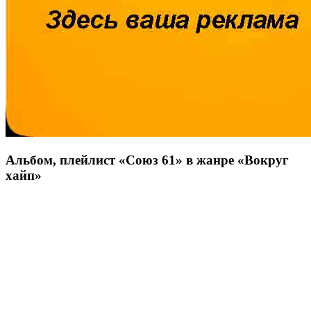
Альбом, плейлист «
Союз 61
» в жанре «
Вокруг
хайп
»