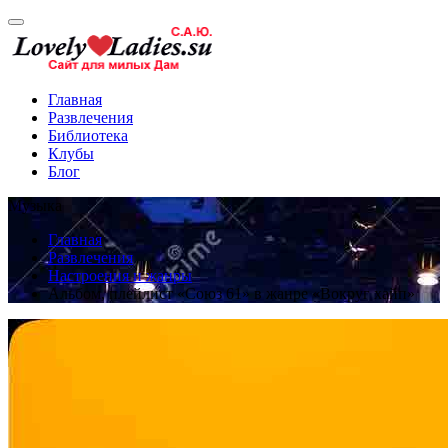
Главная
Развлечения
Библиотека
Клубы
Блог
Музыка
Главная
Развлечения
Настроения и жанры
Альбом, плейлист «Союз 61» в жанре «Вокруг хайп»