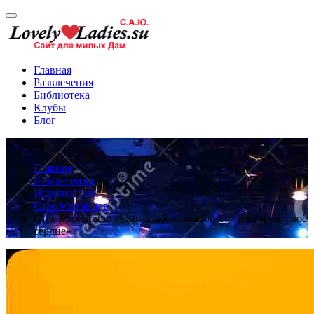
Главная
Развлечения
Библиотека
Клубы
Блог
Музыка
Главная
Развлечения
Исполнители
Стас Михайлов
Стас Михайлов: аудио-альбом, плейлист «Я открою своё
сердце»