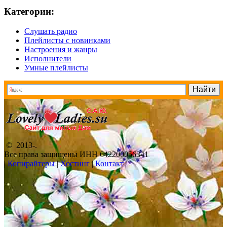
Категории:
Слушать радио
Плейлисты с новинками
Настроения и жанры
Исполнители
Умные плейлисты
© 2013-
.
Все права защищены ИНН 642200056341
|
Копирайтеры
|
Хостинг
|
Контакт