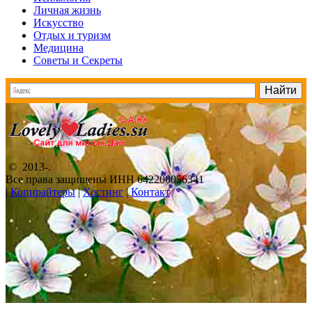
Личная жизнь
Искусство
Отдых и туризм
Медицина
Советы и Секреты
© 2013-
.
Все права защищены ИНН 642200056341
|
Копирайтеры
|
Хостинг
|
Контакт