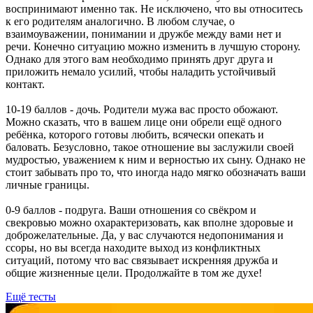
воспринимают именно так. Не исключено, что вы относитесь
к его родителям аналогично. В любом случае, о
взаимоуважении, понимании и дружбе между вами нет и
речи. Конечно ситуацию можно изменить в лучшую сторону.
Однако для этого вам необходимо принять друг друга и
приложить немало усилий, чтобы наладить устойчивый
контакт.
10-19 баллов - дочь. Родители мужа вас просто обожают.
Можно сказать, что в вашем лице они обрели ещё одного
ребёнка, которого готовы любить, всячески опекать и
баловать. Безусловно, такое отношение вы заслужили своей
мудростью, уважением к ним и верностью их сыну. Однако не
стоит забывать про то, что иногда надо мягко обозначать ваши
личные границы.
0-9 баллов - подруга. Ваши отношения со свёкром и
свекровью можно охарактеризовать, как вполне здоровые и
доброжелательные. Да, у вас случаются недопонимания и
ссоры, но вы всегда находите выход из конфликтных
ситуаций, потому что вас связывает искренняя дружба и
общие жизненные цели. Продолжайте в том же духе!
Ещё тесты