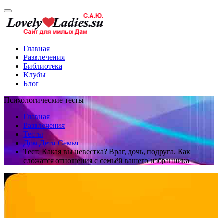
Главная
Развлечения
Библиотека
Клубы
Блог
Психологические тесты
Главная
Развлечения
Тесты
Дом Дети Семья
Тест: Какая вы невестка? Враг, дочь, подруга. Как
сложатся отношения с семьёй вашего избранника