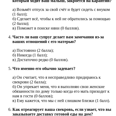
который ходит ваш малыш, закроется на карантин?
а) Возьмёт отпуск за свой счёт и будет сидеть с внуком
(1 балл);
б) Сделает всё, чтобы к ней не обратились за помощью
(2 балла);
в) Поможет в поиске няни (0 баллов).
Часто ли ваш супруг делает вам замечания из-за
ваших отношений с его матерью?
а) Постоянно (2 балла);
б) Никогда (1 балл);
в) Достаточно редко (0 баллов).
Что именно его обычно задевает?
а) Он считает, что я несправедливо придираюсь к
свекрови (2 балла);
б) Он упрекает меня, что я выполняю свои женские
обязанности по дому только когда его мать приходит к
нам в гости (0 баллов);
в) Ему кажется, что мы с ней слишком близки (1 балл).
Как отреагирует ваша свекровь, если узнает, что вы
заказываете доставку готовой еды на дом?