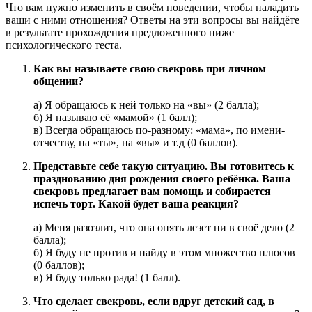
Что вам нужно изменить в своём поведении, чтобы наладить
ваши с ними отношения? Ответы на эти вопросы вы найдёте
в результате прохождения предложенного ниже
психологического теста.
Как вы называете свою свекровь при личном
общении?
а) Я обращаюсь к ней только на «вы» (2 балла);
б) Я называю её «мамой» (1 балл);
в) Всегда обращаюсь по-разному: «мама», по имени-
отчеству, на «ты», на «вы» и т.д (0 баллов).
Представьте себе такую ситуацию. Вы готовитесь к
празднованию дня рождения своего ребёнка. Ваша
свекровь предлагает вам помощь и собирается
испечь торт. Какой будет ваша реакция?
а) Меня разозлит, что она опять лезет ни в своё дело (2
балла);
б) Я буду не против и найду в этом множество плюсов
(0 баллов);
в) Я буду только рада! (1 балл).
Что сделает свекровь, если вдруг детский сад, в