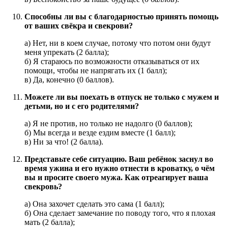
Способны ли вы с благодарностью принять помощь
от ваших свёкра и свекрови?
а) Нет, ни в коем случае, потому что потом они будут
меня упрекать (2 балла);
б) Я стараюсь по возможности отказываться от их
помощи, чтобы не напрягать их (1 балл);
в) Да, конечно (0 баллов).
Можете ли вы поехать в отпуск не только с мужем и
детьми, но и с его родителями?
а) Я не против, но только не надолго (0 баллов);
б) Мы всегда и везде ездим вместе (1 балл);
в) Ни за что! (2 балла).
Представьте себе ситуацию. Ваш ребёнок заснул во
время ужина и его нужно отнести в кроватку, о чём
вы и просите своего мужа. Как отреагирует ваша
свекровь?
а) Она захочет сделать это сама (1 балл);
б) Она сделает замечание по поводу того, что я плохая
мать (2 балла);