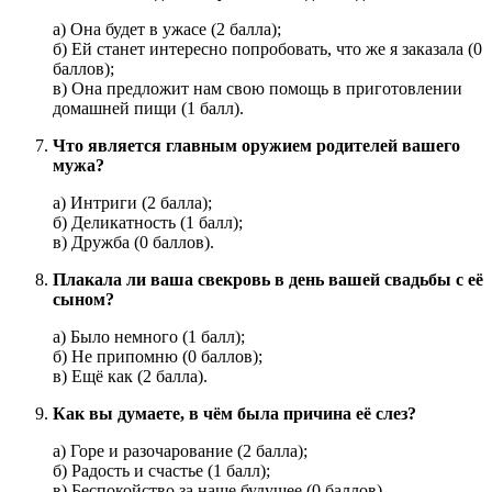
а) Она будет в ужасе (2 балла);
б) Ей станет интересно попробовать, что же я заказала (0
баллов);
в) Она предложит нам свою помощь в приготовлении
домашней пищи (1 балл).
Что является главным оружием родителей вашего
мужа?
а) Интриги (2 балла);
б) Деликатность (1 балл);
в) Дружба (0 баллов).
Плакала ли ваша свекровь в день вашей свадьбы с её
сыном?
а) Было немного (1 балл);
б) Не припомню (0 баллов);
в) Ещё как (2 балла).
Как вы думаете, в чём была причина её слез?
а) Горе и разочарование (2 балла);
б) Радость и счастье (1 балл);
в) Беспокойство за наше будущее (0 баллов).