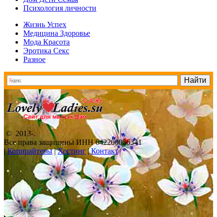
Психология личности
Жизнь Успех
Медицина Здоровье
Мода Красота
Эротика Секс
Разное
© 2013-
.
Все права защищены ИНН 642200056341
|
Копирайтеры
|
Хостинг
|
Контакт