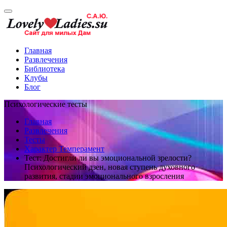
Главная
Развлечения
Библиотека
Клубы
Блог
Психологические тесты
Главная
Развлечения
Тесты
Характер Темперамент
Тест: Достигли ли вы эмоциональной зрелости?
Психологический дзен, новая ступень духовного
развития, стадии эмоционального взросления