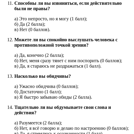
Способны ли вы извиниться, если действительно
были не правы?
а) Это непросто, но я могу (1 балл);
б) Да (2 балла);
в) Нет (0 баллов).
Можете ли вы спокойно выслушать человека с
противоположной точкой зрения?
а) Да, конечно (2 балла);
б) Нет, меня сразу тянет с ним поспорить (0 баллов);
в) Да, я стараюсь не раздражаться (1 балл).
Насколько вы обидчивы?
а) Ужасно обидчива (0 баллов);
б) Достаточно (1 балл);
в) Я быстро забываю обиды (2 балла).
Тщательно ли вы обдумываете свои слова и
действия?
а) Разумеется (2 балла);
б) Нет, я всё говорю и делаю по настроению (0 баллов);
в) Да, я стремлюсь к осознанности (1 балл).