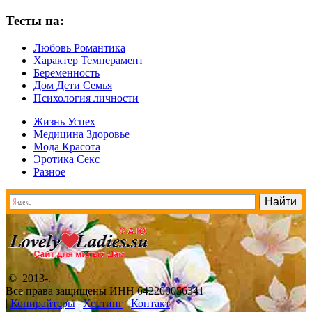
Тесты на:
Любовь Романтика
Характер Темперамент
Беременность
Дом Дети Семья
Психология личности
Жизнь Успех
Медицина Здоровье
Мода Красота
Эротика Секс
Разное
© 2013-
.
Все права защищены ИНН 642200056341
|
Копирайтеры
|
Хостинг
|
Контакт