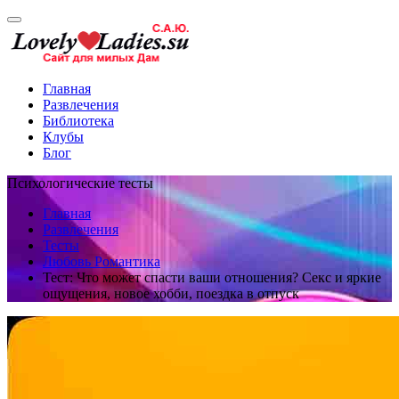
Главная
Развлечения
Библиотека
Клубы
Блог
Психологические тесты
Главная
Развлечения
Тесты
Любовь Романтика
Тест: Что может спасти ваши отношения? Секс и яркие
ощущения, новое хобби, поездка в отпуск