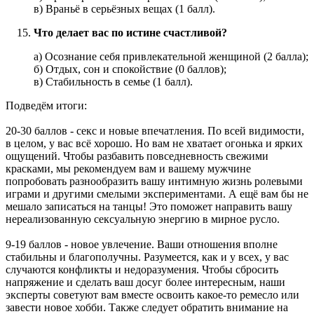
в) Враньё в серьёзных вещах (1 балл).
Что делает вас по истине счастливой?
а) Осознание себя привлекательной женщиной (2 балла);
б) Отдых, сон и спокойствие (0 баллов);
в) Стабильность в семье (1 балл).
Подведём итоги:
20-30 баллов - секс и новые впечатления. По всей видимости,
в целом, у вас всё хорошо. Но вам не хватает огонька и ярких
ощущений. Чтобы разбавить повседневность свежими
красками, мы рекомендуем вам и вашему мужчине
попробовать разнообразить вашу интимную жизнь ролевыми
играми и другими смелыми экспериментами. А ещё вам бы не
мешало записаться на танцы! Это поможет направить вашу
нереализованную сексуальную энергию в мирное русло.
9-19 баллов - новое увлечение. Ваши отношения вполне
стабильны и благополучны. Разумеется, как и у всех, у вас
случаются конфликты и недоразумения. Чтобы сбросить
напряжение и сделать ваш досуг более интересным, наши
эксперты советуют вам вместе освоить какое-то ремесло или
завести новое хобби. Также следует обратить внимание на