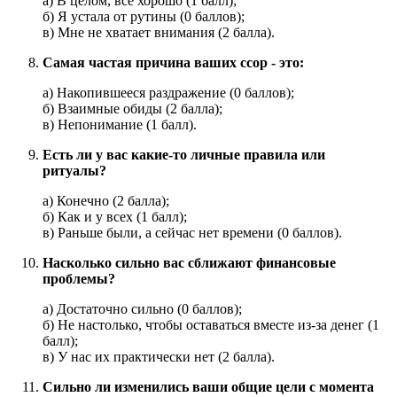
а) В целом, всё хорошо (1 балл);
б) Я устала от рутины (0 баллов);
в) Мне не хватает внимания (2 балла).
Самая частая причина ваших ссор - это:
а) Накопившееся раздражение (0 баллов);
б) Взаимные обиды (2 балла);
в) Непонимание (1 балл).
Есть ли у вас какие-то личные правила или
ритуалы?
а) Конечно (2 балла);
б) Как и у всех (1 балл);
в) Раньше были, а сейчас нет времени (0 баллов).
Насколько сильно вас сближают финансовые
проблемы?
а) Достаточно сильно (0 баллов);
б) Не настолько, чтобы оставаться вместе из-за денег (1
балл);
в) У нас их практически нет (2 балла).
Сильно ли изменились ваши общие цели с момента