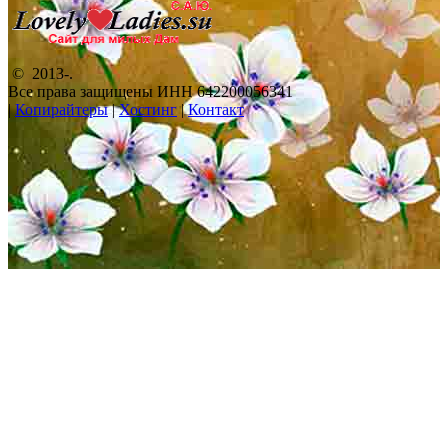
© 2013-
.
Все права защищены ИНН 642200056341
|
Копирайтеры
|
Хостинг
|
Контакт