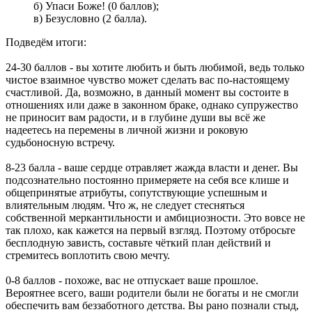
б) Упаси Боже! (0 баллов);
в) Безусловно (2 балла).
Подведём итоги:
24-30 баллов - вы хотите любить и быть любимой, ведь только
чистое взаимное чувство может сделать вас по-настоящему
счастливой. Да, возможно, в данный момент вы состоите в
отношениях или даже в законном браке, однако супружество
не приносит вам радости, и в глубине души вы всё же
надеетесь на перемены в личной жизни и роковую
судьбоносную встречу.
8-23 балла - ваше сердце отравляет жажда власти и денег. Вы
подсознательно постоянно примеряете на себя все клише и
общепринятые атрибуты, сопутствующие успешным и
влиятельным людям. Что ж, не следует стесняться
собственной меркантильности и амбициозности. Это вовсе не
так плохо, как кажется на первый взгляд. Поэтому отбросьте
бесплодную зависть, составьте чёткий план действий и
стремитесь воплотить свою мечту.
0-8 баллов - похоже, вас не отпускает ваше прошлое.
Вероятнее всего, ваши родители были не богаты и не смогли
обеспечить вам беззаботного детства. Вы рано познали стыд,