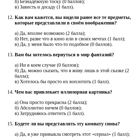
б) Безнадёжную тоску (0 баллов);
в) Зависть и досаду (1 балл).
Как вам кажется, вы видели ранее все те предметы,
которые представляли в своём воображении?
а) Да, вполне возможно (2 балла);
б) Нет, разве что в кино или в своих мечтах (1 балл);
в) Да, у меня было что-то подобное (0 баллов).
Вам бы хотелось вернуться в мир фантазий?
а) Ни в коем случае (0 баллов);
б) Да, можно сказать, что я живу лишь в этой сказке (2
балла);
в) Хотелось бы просто их воплотить (1 балл).
Чем вас привлекает иллюзорная картинка?
а) Она просто прекрасна (2 балла);
б) Абсолютно ничем (0 баллов);
в) Затрудняюсь ответить (1 балл).
Будете ли вы представлять эту комнату снова?
а) Да, я уже привыкла смотреть этот «сериал» (1 балл);