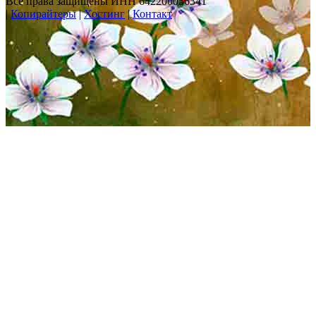
Все права защищены ИНН 642200056341
|
Копирайтеры
|
Хостинг
|
Контакт