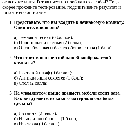
от всех желания. Готовы честно пообщаться с собой? Тогда
скорее проходите тестирование, подсчитывайте результат и
читайте его описание.
Представьте, что вы входите в незнакомую комнату.
Опишите, какая она?
а) Тёмная и тесная (0 баллов);
б) Просторная и светлая (2 балла);
в) Очень большая и богато обставленная (1 балл).
Что стоит в центре этой вашей воображаемой
комнаты?
а) Платяной шкаф (0 баллов);
б) Антикварный секретер (1 балл);
в) Стол (2 балла).
На упомянутом выше предмете мебели стоит ваза.
Как вы думаете, из какого материала она была
сделана?
а) Из глины (2 балла);
б) Из меди или бронзы (1 балл);
в) Из стекла (0 баллов).