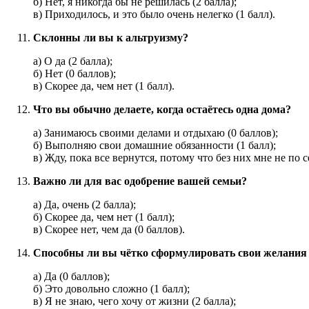
б) Нет, я никогда бы не решилась (2 балла);
в) Приходилось, и это было очень нелегко (1 балл).
Склонны ли вы к альтруизму?
а) О да (2 балла);
б) Нет (0 баллов);
в) Скорее да, чем нет (1 балл).
Что вы обычно делаете, когда остаётесь одна дома?
а) Занимаюсь своими делами и отдыхаю (0 баллов);
б) Выполняю свои домашние обязанности (1 балл);
в) Жду, пока все вернутся, потому что без них мне не по се
Важно ли для вас одобрение вашей семьи?
а) Да, очень (2 балла);
б) Скорее да, чем нет (1 балл);
в) Скорее нет, чем да (0 баллов).
Способны ли вы чётко сформулировать свои желания 
а) Да (0 баллов);
б) Это довольно сложно (1 балл);
в) Я не знаю, чего хочу от жизни (2 балла);