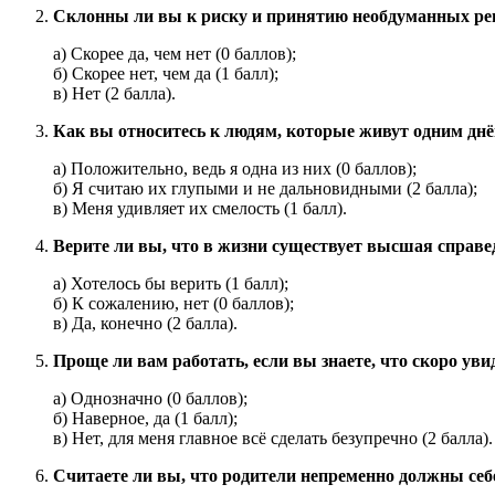
Склонны ли вы к риску и принятию необдуманных р
а) Скорее да, чем нет (0 баллов);
б) Скорее нет, чем да (1 балл);
в) Нет (2 балла).
Как вы относитесь к людям, которые живут одним дн
а) Положительно, ведь я одна из них (0 баллов);
б) Я считаю их глупыми и не дальновидными (2 балла);
в) Меня удивляет их смелость (1 балл).
Верите ли вы, что в жизни существует высшая справед
а) Хотелось бы верить (1 балл);
б) К сожалению, нет (0 баллов);
в) Да, конечно (2 балла).
Проще ли вам работать, если вы знаете, что скоро уви
а) Однозначно (0 баллов);
б) Наверное, да (1 балл);
в) Нет, для меня главное всё сделать безупречно (2 балла).
Считаете ли вы, что родители непременно должны себ