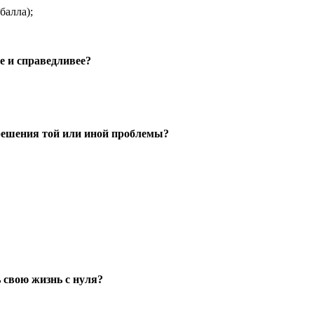
балла);
е и справедливее?
 решения той или иной проблемы?
.
ь свою жизнь с нуля?