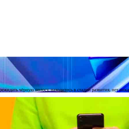
ежидать чёрную полосу, находитесь в стадии развития, нет ник