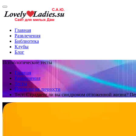
Главная
Развлечения
Библиотека
Клубы
Блог
Психологические тесты
Главная
Развлечения
Тесты
Психология личности
Тест: Страдаете ли вы синдромом отложенной жизни? Пер