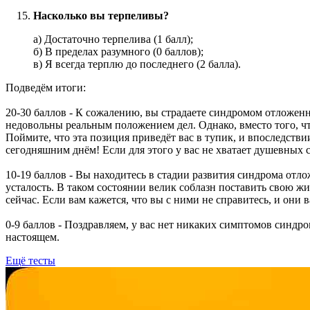
Насколько вы терпеливы?
а) Достаточно терпелива (1 балл);
б) В пределах разумного (0 баллов);
в) Я всегда терплю до последнего (2 балла).
Подведём итоги:
20-30 баллов - К сожалению, вы страдаете синдромом отложен
недовольны реальным положением дел. Однако, вместо того, ч
Поймите, что эта позиция приведёт вас в тупик, и впоследстви
сегодняшним днём! Если для этого у вас не хватает душевных 
10-19 баллов - Вы находитесь в стадии развития синдрома отл
усталость. В таком состоянии велик соблазн поставить свою жиз
сейчас. Если вам кажется, что вы с ними не справитесь, и они 
0-9 баллов - Поздравляем, у вас нет никаких симптомов синдро
настоящем.
Ещё тесты