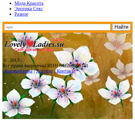
Мода Красота
Эротика Секс
Разное
© 2013-
.
Все права защищены ИНН 642200056341
|
Копирайтеры
|
Хостинг
|
Контакт