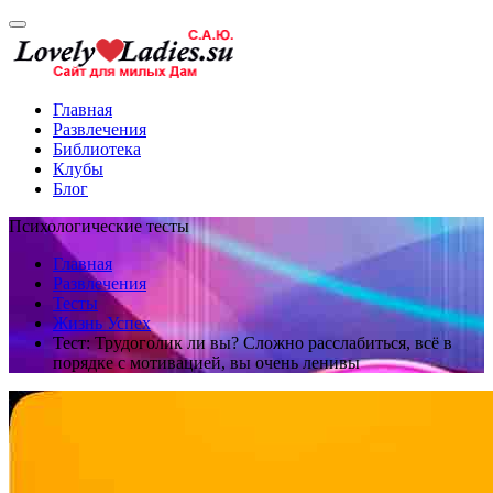
Главная
Развлечения
Библиотека
Клубы
Блог
Психологические тесты
Главная
Развлечения
Тесты
Жизнь Успех
Тест: Трудоголик ли вы? Сложно расслабиться, всё в
порядке с мотивацией, вы очень ленивы