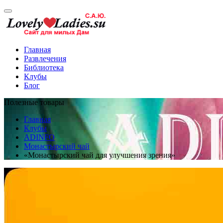
Главная
Развлечения
Библиотека
Клубы
Блог
Полезные товары
Главная
Клубы
ADINFO
Монастырский чай
«Монастырский чай для улучшения зрения»