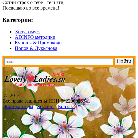
Сотни строк о тебе - те и эти,
Посвещаю во все времена!
Категории:
Хочу замуж
ADINFO методики
Купоны & Промокоды
Попов & Лукьянова
© 2013-
.
Все права защищены ИНН 642200056341
|
Копирайтеры
|
Хостинг
|
Контакт