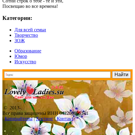
Сотни строк о тебе - те и эти,
Посвещаю во все времена!
Категории:
Для всей семьи
Творчество
ЗОЖ
Образование
Юмор
Искусство
© 2013-
.
Все права защищены ИНН 642200056341
|
Копирайтеры
|
Хостинг
|
Контакт