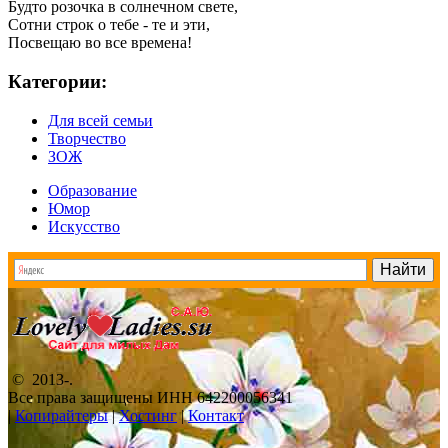
Будто розочка в солнечном свете,
Сотни строк о тебе - те и эти,
Посвещаю во все времена!
Категории:
Для всей семьи
Творчество
ЗОЖ
Образование
Юмор
Искусство
© 2013-
.
Все права защищены ИНН 642200056341
|
Копирайтеры
|
Хостинг
|
Контакт