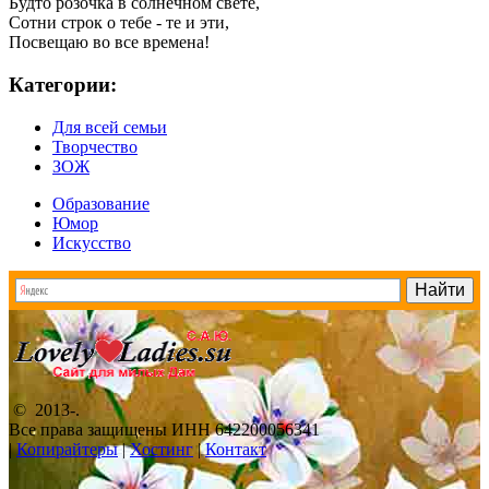
Будто розочка в солнечном свете,
Сотни строк о тебе - те и эти,
Посвещаю во все времена!
Категории:
Для всей семьи
Творчество
ЗОЖ
Образование
Юмор
Искусство
© 2013-
.
Все права защищены ИНН 642200056341
|
Копирайтеры
|
Хостинг
|
Контакт