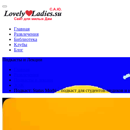
Главная
Развлечения
Библиотека
Клубы
Блог
Подкасты и Лекции
Главная
Развлечения
Подкасты и лекции
ЗОЖ
Подкаст: Status Morbi – подкаст для студентов-медиков и 